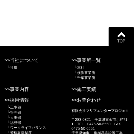
TOP
>>当社について
>>事業所一覧
└社風
└本社
└横浜事業所
└千葉事業所
>>事業内容
>>施工実績
>>採用情報
>>お問合わせ
└工事部
有限会社マリブエンタープロジェク
└管理部
ト
└人事部
〒283-0821 千葉県東金市小野71-
└総務部
1 TEL 0475-50-6550 FAX
└ワークライフバランス
0475-50-6551
└資格取得制度
千葉県知事 機械器具設置工事